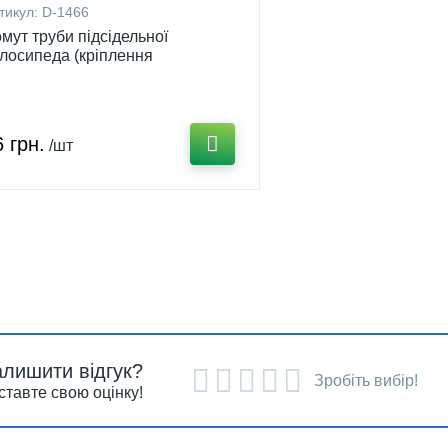
тикул:
D-1466
мут труби підсідельної
лосипеда (кріплення
сцентрик) (жовтий) DS D-1466
 грн.
/шт
алишити відгук?
Зробіть вибір!
ставте свою оцінку!