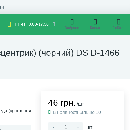
ти
ПН-ПТ 9:00-17:30
Вибране
Кошик
Увійти
сцентрик) (чорний) DS D-1466
46 грн.
/шт
еда (кріплення
В наявності більше 10
-
+
шт