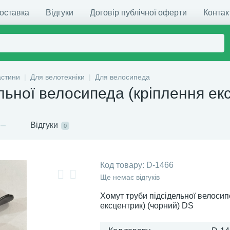
доставка
Відгуки
Договір публічної оферти
Контак
астини
Для велотехніки
Для велосипеда
льної велосипеда (кріплення ек
Відгуки
0
Код товару:
D-1466
Ще немає відгуків
Хомут труби підсідельної велосип
ексцентрик) (чорний) DS