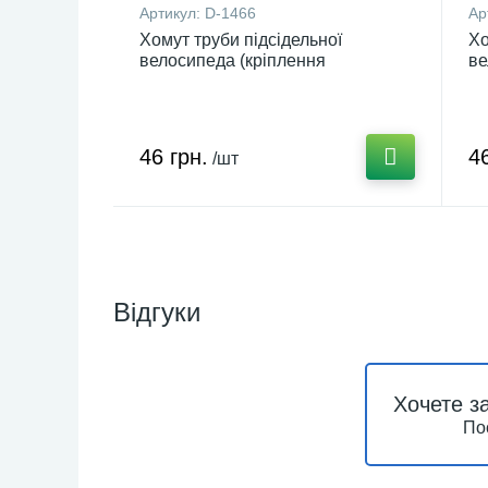
Артикул:
D-1466
Ар
Хомут труби підсідельної
Хо
велосипеда (кріплення
ве
ексцентрик) (чорний) DS D-1466
ек
46 грн.
46
/шт
Відгуки
Хочете з
По