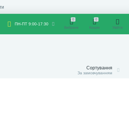
ти
0
0
ПН-ПТ 9:00-17:30
Вибране
Кошик
Увійти
Сортування
За замовчуванням