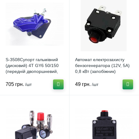
S-3508Супорт гальмівний
Автомат електрозахисту
(дисковий) 4T GY6 50/150
бензогенератора (12V, 5A)
(передній двопоршневий,
0,8 кВт (запобіжник)
тюнінг) (фіолетовий) GRBD
DIGGER A-145618
S-3508
705 грн.
49 грн.
/шт
/шт