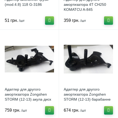
(mod.4.8) 118 G-3186
амортизатора 4T CH250
KOMATCU A-845
51 грн.
359 грн.
/шт
/шт
Адаптер для другого
Адаптер для другого
амортизатора Zongshen
амортизатора Zongshen
STORM (12-13) акула диск
STORM (12-13) барабанне
гальмо ST-3 N-278120
гальмо ST-2 N-278119
759 грн.
674 грн.
/шт
/шт