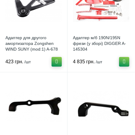
Адаптер для другого
Адаптер м/б 190N/195N
амортизатора Zongshen
фрези (у зборі) DIGGER A-
WIND SUNY (mod:1) A-678
145304
423 грн.
4 835 грн.
/шт
/шт