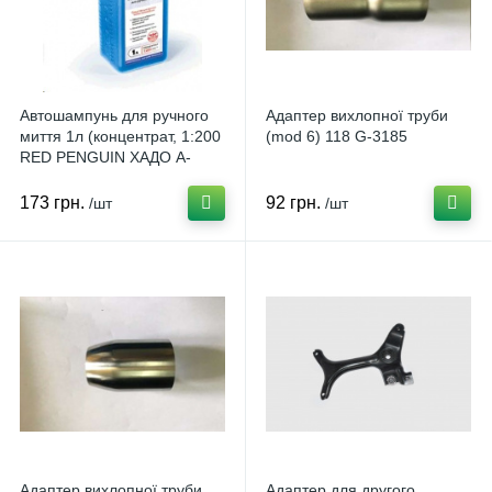
Автошампунь для ручного
Адаптер вихлопної труби
миття 1л (концентрат, 1:200
(mod 6) 118 G-3185
RED PENGUIN ХАДО A-
145648
173 грн.
92 грн.
/шт
/шт
Адаптер вихлопної труби
Адаптер для другого