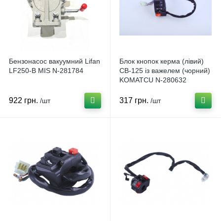
Бензонасос вакуумний Lifan
Блок кнопок керма (лівий)
LF250-В MIS N-281784
CB-125 із важелем (чорний)
KOMATCU N-280632
922 грн.
317 грн.
/шт
/шт