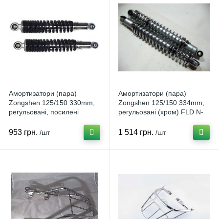
Амортизатори (пара)
Амортизатори (пара)
Zongshen 125/150 330mm,
Zongshen 125/150 334mm,
регульовані, посилені
регульовані (хром) FLD N-
(чорні) KOMATCU N-279023
282765
953 грн.
1 514 грн.
/шт
/шт