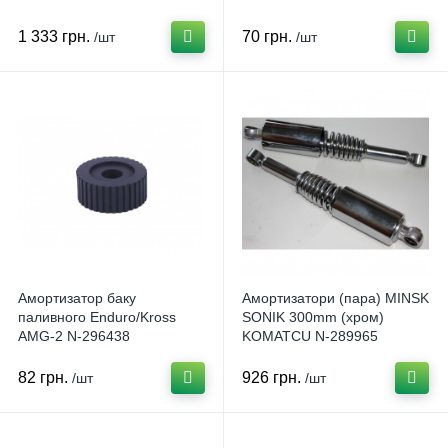
1 333 грн.
70 грн.
/шт
/шт
Амортизатор баку
Амортизатори (пара) MINSK
паливного Enduro/Kross
SONIK 300mm (хром)
AMG-2 N-296438
KOMATCU N-289965
82 грн.
926 грн.
/шт
/шт