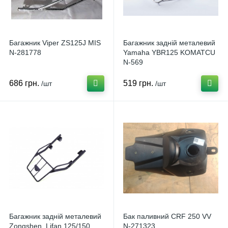
Багажник Viper ZS125J MIS
Багажник задній металевий
N-281778
Yamaha YBR125 KOMATCU
N-569
686 грн.
519 грн.
/шт
/шт
Багажник задній металевий
Бак паливний CRF 250 VV
Zongshen, Lifan 125/150
N-271323