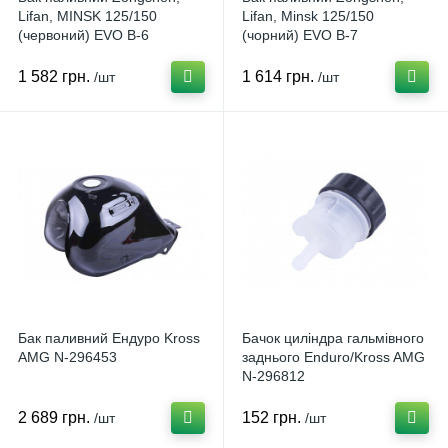
Lifan, MINSK 125/150
Lifan, Minsk 125/150
(червоний) EVO B-6
(чорний) EVO B-7
1 582 грн.
1 614 грн.
/шт
/шт
Бак паливний Ендуро Kross
Бачок циліндра гальмівного
AMG N-296453
заднього Enduro/Kross AMG
N-296812
2 689 грн.
152 грн.
/шт
/шт