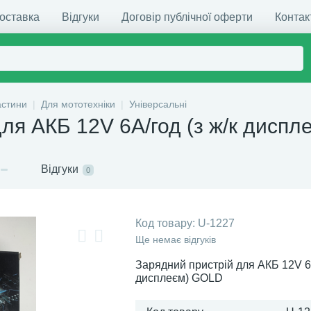
доставка
Відгуки
Договір публічної оферти
Контак
астини
Для мототехніки
Універсальні
для АКБ 12V 6А/год (з ж/к дисп
Відгуки
0
Код товару:
U-1227
Ще немає відгуків
Зарядний пристрій для АКБ 12V 6А
дисплеєм) GOLD