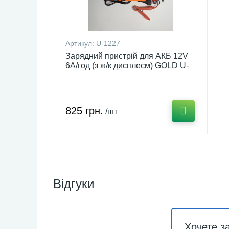
Артикул:
U-1227
Зарядний пристрій для АКБ 12V
6А/год (з ж/к дисплеєм) GOLD U-
1227
825 грн.
/шт
Відгуки
Хочете з