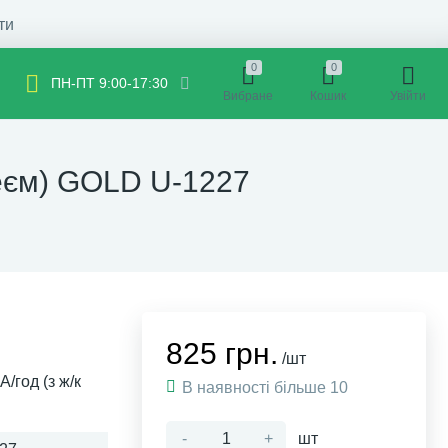
ти
0
0
ПН-ПТ 9:00-17:30
Вибране
Кошик
Увійти
леєм) GOLD U-1227
825 грн.
/шт
/год (з ж/к
В наявності більше 10
-
+
шт