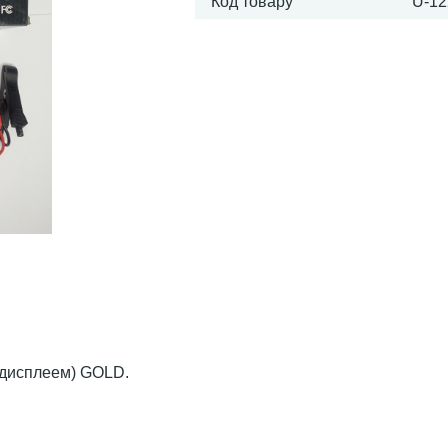
Код товару
U-12
к дисплеем) GOLD.