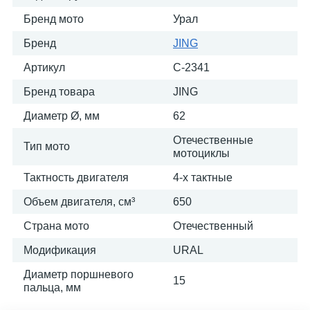
Бренд мото
Урал
Бренд
JING
Артикул
C-2341
Бренд товара
JING
Диаметр Ø, мм
62
Отечественные
Тип мото
мотоциклы
Тактность двигателя
4-х тактные
Объем двигателя, см³
650
Страна мото
Отечественный
Модификация
URAL
Диаметр поршневого
15
пальца, мм