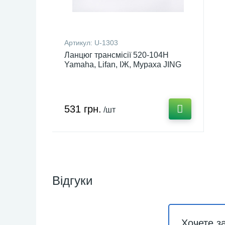
Артикул:
U-1303
Ланцюг трансмісії 520-104H
Yamaha, Lifan, ІЖ, Мураха JING
(mod.A) U-1303
531 грн.
/шт
Відгуки
Хочете з