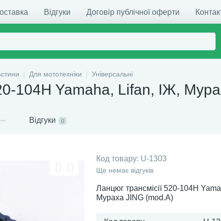
доставка
Відгуки
Договір публічної оферти
Контак
астини
Для мототехніки
Універсальні
20-104H Yamaha, Lifan, ІЖ, Мур
Відгуки
0
Код товару:
U-1303
Ще немає відгуків
Ланцюг трансмісії 520-104H Yamaha
Мураха JING (mod.A)