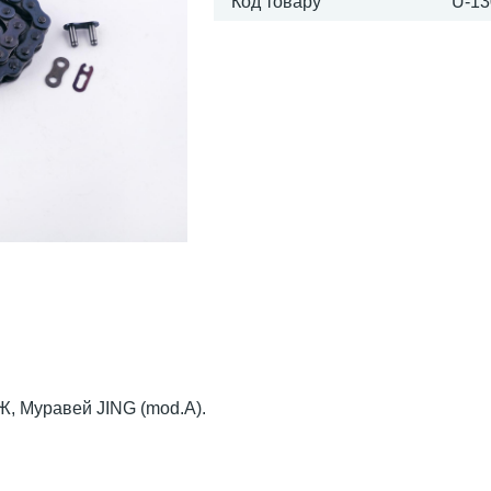
Код товару
U-13
Ж, Муравей JING (mod.A).