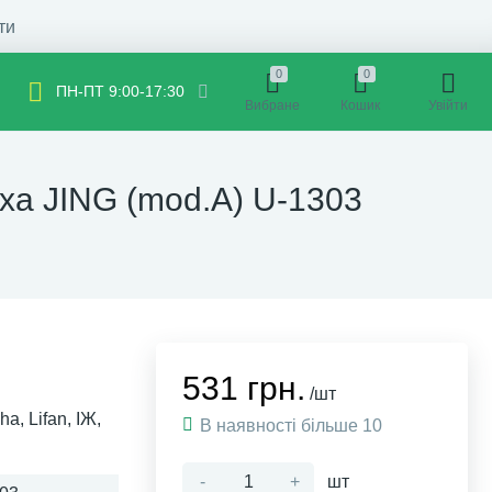
ти
0
0
ПН-ПТ 9:00-17:30
Вибране
Кошик
Увійти
аха JING (mod.A) U-1303
531 грн.
/шт
, Lifan, ІЖ,
В наявності більше 10
-
+
шт