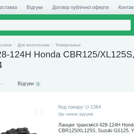
доставка
Відгуки
Договір публічної оферти
Контак
астини
Для мототехніки
Універсальні
428-124H Honda CBR125/XL125S
4
Відгуки
0
Код товару:
U-1364
Ще немає відгуків
Ланцюг трансмісії 428-124H Hond
CBR125/XL125S, Suzuki GS125, 