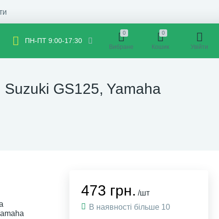
ти
0
0
ПН-ПТ 9:00-17:30
Вибране
Кошик
Увійти
, Suzuki GS125, Yamaha
473 грн.
/шт
a
В наявності більше 10
Yamaha