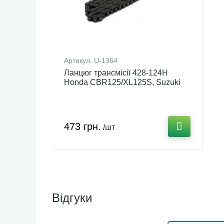
Артикул:
U-1364
Ланцюг трансмісії 428-124H
Honda CBR125/XL125S, Suzuki
GS125, Yamaha YBR125 DGC U-
1364
473 грн.
/шт
Відгуки