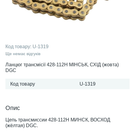
Код товару:
U-1319
Ще немає відгуків
Ланцюг трансмісії 428-112H МІНСЬК, СХІД (жовта)
DGC
Код товару
U-1319
Опис
Цепь трансмиссии 428-112H МИНСК, ВОСХОД
(жёлтая) DGC.