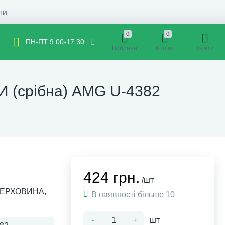
ти
0
0
ПН-ПТ 9:00-17:30
Вибране
Кошик
Увійти
 (срібна) AMG U-4382
424 грн.
/шт
ВЕРХОВИНА,
В наявності більше 10
-
+
шт