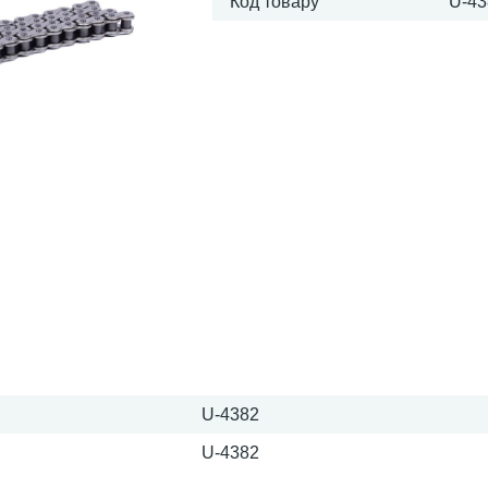
Код товару
U-43
U-4382
U-4382