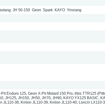
Musstang JH 50-150 Geon Spark KAYO Yinxiang
и
it Enduro 125, Geon X-Pit Motard 150 Pro, Irbis TTR125 (Pitbik
H110, JH125, JH150, JH50, JH70, JH90, KAYO YX125 BASIC, 
n JL110-38, Kinlon JL110-39, Kinlon JL110-40, Loncin LX110-3