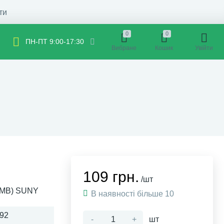
ти
0
0
ПН-ПТ 9:00-17:30
Вибране
Кошик
Увійти
109 грн.
/шт
9FMB) SUNY
В наявності більше 10
92
-
+
шт