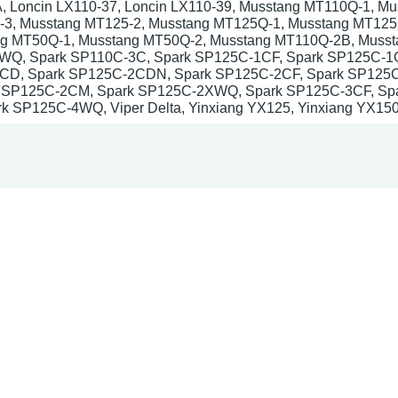
, Loncin LX110-37, Loncin LX110-39, Musstang MT110Q-1, Mu
3, Musstang MT125-2, Musstang MT125Q-1, Musstang MT125
g MT50Q-1, Musstang MT50Q-2, Musstang МТ110Q-2B, Musst
WQ, Spark SP110C-3C, Spark SP125C-1CF, Spark SP125C-1
CD, Spark SP125C-2CDN, Spark SP125C-2CF, Spark SP125
 SP125C-2CM, Spark SP125C-2XWQ, Spark SP125C-3CF, Sp
 SP125C-4WQ, Viper Delta, Yinxiang YX125, Yinxiang YX15