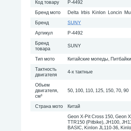
Код товару
P-4492
Бренд мото
Delta Irbis Kinlon Loncin 
Бренд
SUNY
Артикул
P-4492
Бренд
SUNY
товара
Тип мото
Китайские мопеды, Питбайк
Тактность
4-х тактные
двигателя
Объем
двигателя,
50, 100, 110, 125, 150, 70, 90
см³
Страна мото
Китай
Geon X-Pit Cross 150, Geon X-P
TTR150 (Pitbike), JH100, J
BASIC, Kinlon JL110-36, Kinlo