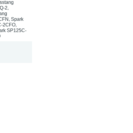
sstang
Q-2,
ang
CFN, Spark
C-2CFO,
ark SP125C-
0