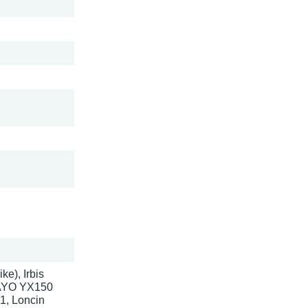
e), Irbis
KAYO YX150
1, Loncin