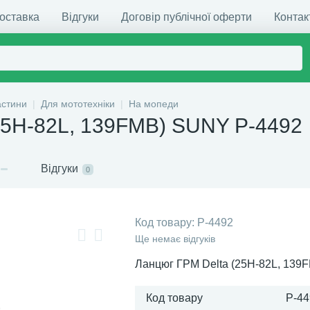
доставка
Відгуки
Договір публічної оферти
Контак
астини
Для мототехніки
На мопеди
25H-82L, 139FMB) SUNY P-4492
Відгуки
0
Код товару:
P-4492
Ще немає відгуків
Ланцюг ГРМ Delta (25H-82L, 13
Код товару
P-44