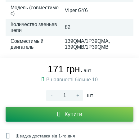
Модель (совместимо
Viper GY6
с)
Количество звеньев
82
цепи
Совместимый
139QMA/1P39QMA,
двигатель
139QMB/1P39QMB
171 грн.
/шт
В наявності більше 10
-
+
шт
Купити
Швидка доставка від 1-го дня