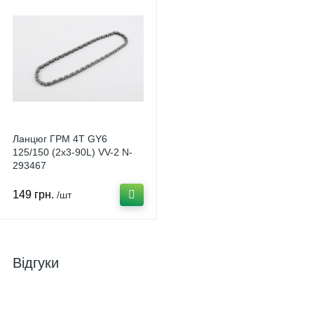
Ланцюг ГРМ 4T GY6
125/150 (2x3-90L) VV-2 N-
293467
149 грн.
/шт
Відгуки