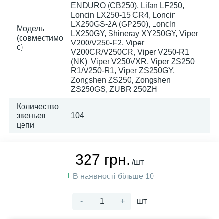
ENDURO (CB250), Lifan LF250,
Loncin LX250-15 CR4, Loncin
LX250GS-2A (GP250), Loncin
Модель
LX250GY, Shineray XY250GY, Viper
(совместимо
V200/V250-F2, Viper
с)
V200CR/V250CR, Viper V250-R1
(NK), Viper V250VXR, Viper ZS250
R1/V250-R1, Viper ZS250GY,
Zongshen ZS250, Zongshen
ZS250GS, ZUBR 250ZH
Количество
звеньев
104
цепи
327 грн.
/шт
В наявності більше 10
-
+
шт