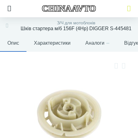
CHINAAVTO
З/Ч для мотоблоків
Шків стартера м/б 156F (4Hp) DIGGER S-445481
Опис
Характеристики
Аналоги
Відгу