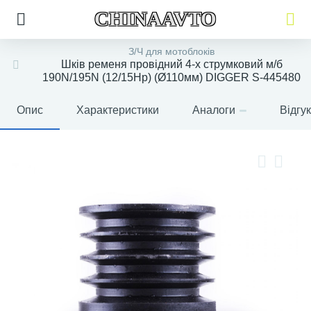
CHINAAVTO
З/Ч для мотоблоків
Шків ременя провідний 4-х струмковий м/б
190N/195N (12/15Hp) (Ø110мм) DIGGER S-445480
Опис
Характеристики
Аналоги
Відгу