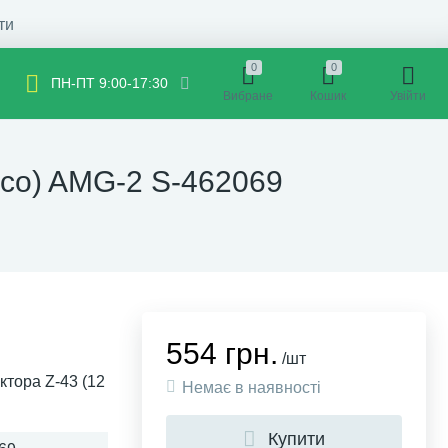
ти
0
0
ПН-ПТ 9:00-17:30
Вибране
Кошик
Увійти
есо) AMG-2 S-462069
554 грн.
/шт
тора Z-43 (12
Немає в наявності
Купити