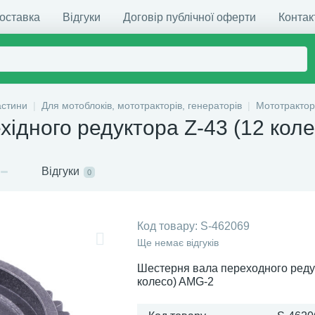
доставка
Відгуки
Договір публічної оферти
Контак
астини
Для мотоблоків, мототракторів, генераторів
Мототрактор
хідного редуктора Z-43 (12 кол
Відгуки
0
Код товару:
S-462069
Ще немає відгуків
Шестерня вала переходного редук
колесо) AMG-2