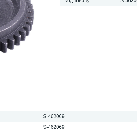
Код товару
S-4620
S-462069
S-462069