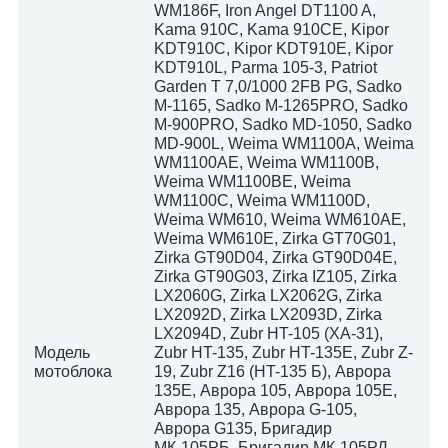
WM186F, Iron Angel DT1100 A,
Kama 910C, Kama 910CE, Kipor
KDT910C, Kipor KDT910E, Kipor
KDT910L, Parma 105-3, Patriot
Garden T 7,0/1000 2FB PG, Sadko
M-1165, Sadko M-1265PRO, Sadko
M-900PRO, Sadko MD-1050, Sadko
MD-900L, Weima WM1100A, Weima
WM1100AE, Weima WM1100B,
Weima WM1100BE, Weima
WM1100C, Weima WM1100D,
Weima WM610, Weima WM610AE,
Weima WM610E, Zirka GT70G01,
Zirka GT90D04, Zirka GT90D04E,
Zirka GT90G03, Zirka IZ105, Zirka
LX2060G, Zirka LX2062G, Zirka
LX2092D, Zirka LX2093D, Zirka
LX2094D, Zubr HT-105 (XA-31),
Модель
Zubr HT-135, Zubr HT-135E, Zubr Z-
мотоблока
19, Zubr Z16 (HT-135 Б), Аврора
135E, Аврора 105, Аврора 105E,
Аврора 135, Аврора G-105,
Аврора G135, Бригадир
МК-105РБ, Бригадир МК-105РД,