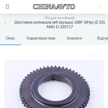
CHINAAVTO
З/Ч для мотоблоків
Шестерня колінвала м/б (вузька) 186F (9Hp) (Z-53)
AMG D-320717
Опис
Характеристики
Аналоги
Відгу