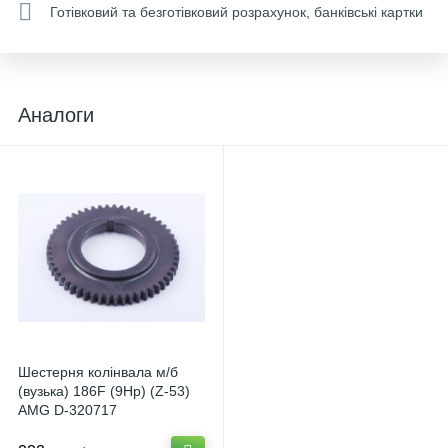
Готівковий та безготівковий розрахунок, банківські картки
Аналоги
Шестерня колінвала м/б
(вузька) 186F (9Hp) (Z-53)
AMG D-320717