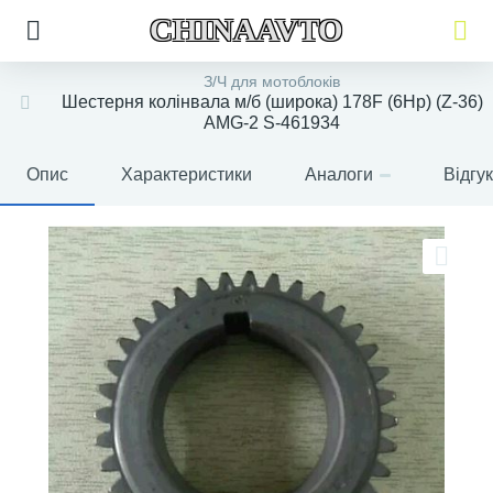
CHINAAVTO
З/Ч для мотоблоків
Шестерня колінвала м/б (широка) 178F (6Hp) (Z-36)
AMG-2 S-461934
Опис
Характеристики
Аналоги
Відгу