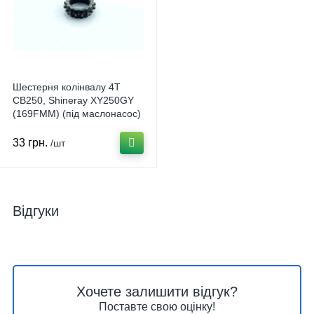
Шестерня колінвалу 4T
CB250, Shineray XY250GY
(169FMM) (під маслонасос)
KOMATCU K-6405
33 грн.
/шт
Відгуки
Хочете залишити відгук?
Поставте свою оцінку!