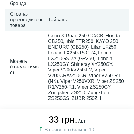
бренда
Страна-
производитель
Тайвань
товара
Geon X-Road 250 CG/CB, Honda
CB250, Irbis TTR250, KAYO 250
ENDURO (CB250), Lifan LF250,
Loncin LX250-15 CR4, Loncin
LX250GS-2A (GP250), Loncin
Модель
LX250GY, Shineray XY250GY,
(совместимо
Viper V200/V250-F2, Viper
с)
V200CR/V250CR, Viper V250-R1
(NK), Viper V250VXR, Viper ZS250
R1/V250-R1, Viper ZS250GY,
Zongshen ZS250, Zongshen
ZS250GS, ZUBR 250ZH
33 грн.
/шт
В наявності більше 10