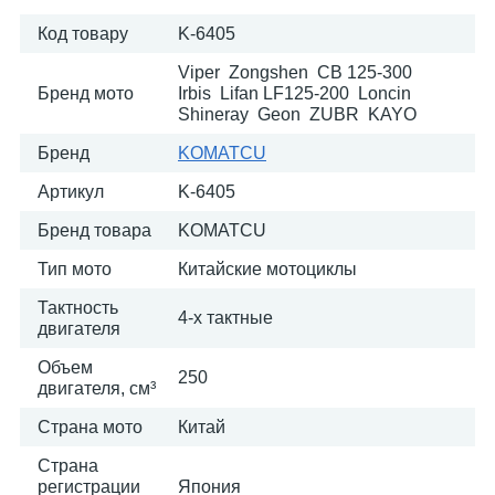
Код товару
K-6405
Viper Zongshen CB 125-300
Бренд мото
Irbis Lifan LF125-200 Loncin
Shineray Geon ZUBR KAYO
Бренд
KOMATСU
Артикул
K-6405
Бренд товара
KOMATСU
Тип мото
Китайские мотоциклы
Тактность
4-х тактные
двигателя
Объем
250
двигателя, см³
Страна мото
Китай
Страна
регистрации
Япония