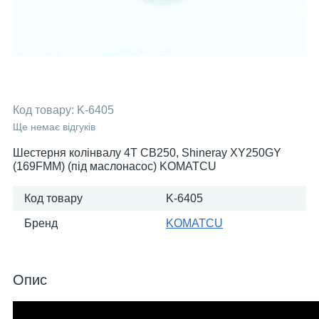
Код товару:
K-6405
Ще немає відгуків
Шестерня колінвалу 4T CB250, Shineray XY250GY
(169FMM) (під маслонасос) KOMATCU
Код товару
K-6405
Бренд
KOMATСU
Опис