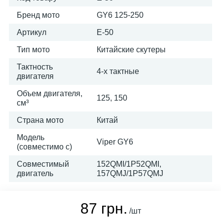
Бренд мото
GY6 125-250
Артикул
E-50
Тип мото
Китайские скутеры
Тактность
4-х тактные
двигателя
Объем двигателя,
125, 150
см³
Страна мото
Китай
Модель
Viper GY6
(совместимо с)
Совместимый
152QMI/1P52QMI,
двигатель
157QMJ/1Р57QMJ
87 грн.
/шт