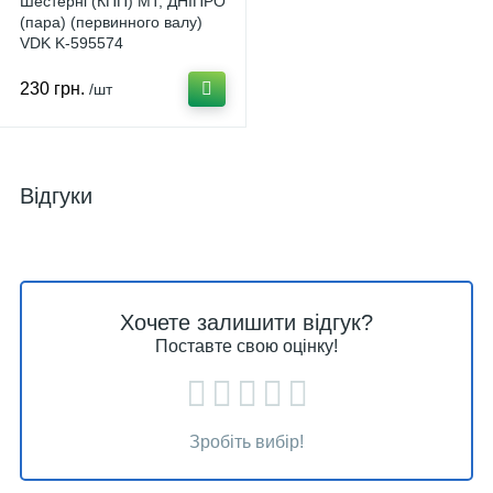
Шестерні (КПП) МТ, ДНІПРО
(пара) (первинного валу)
VDK K-595574
230 грн.
/шт
Відгуки
Хочете залишити відгук?
Поставте свою оцінку!
Зробіть вибір!