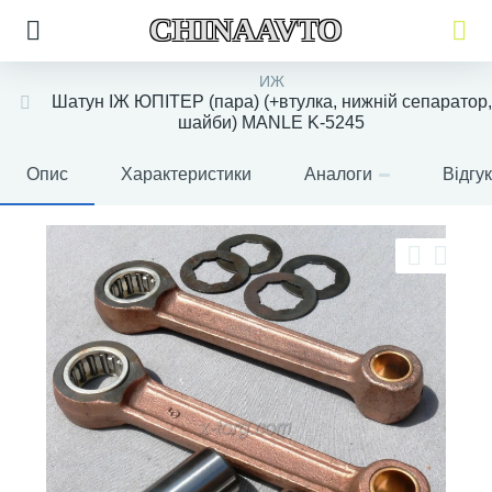
CHINAAVTO
ИЖ
Шатун ІЖ ЮПІТЕР (пара) (+втулка, нижній сепаратор,
шайби) MANLE K-5245
Опис
Характеристики
Аналоги
Відгу