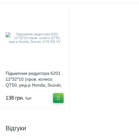
Підшипник редуктора 6201
12*32*10 (пров. колесо
QT50, ред-р Honda, Suzuki,
GY6 50) VV U-4441
138 грн.
/шт
Відгуки