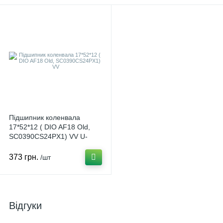
Підшипник коленвала
17*52*12 ( DIO AF18 Old,
SC0390CS24PX1) VV U-
4489
373 грн.
/шт
Відгуки