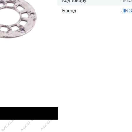
Код товару
N-25
Бренд
JING