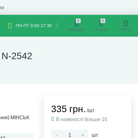
ти
0
0
ПН-ПТ 9:00-17:30
Вибране
Кошик
Увійти
 N-2542
335 грн.
/шт
ення) МІНСЬК
В наявності більше 10
-
+
шт