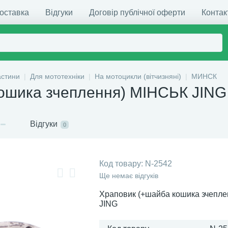
доставка
Відгуки
Договір публічної оферти
Контак
астини
Для мототехніки
На мотоцикли (вітчизняні)
МИНСК
ошика зчеплення) МІНСЬК JING
Відгуки
0
Код товару:
N-2542
Ще немає відгуків
Храповик (+шайба кошика зчепл
JING