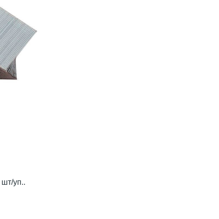
шт/уп..