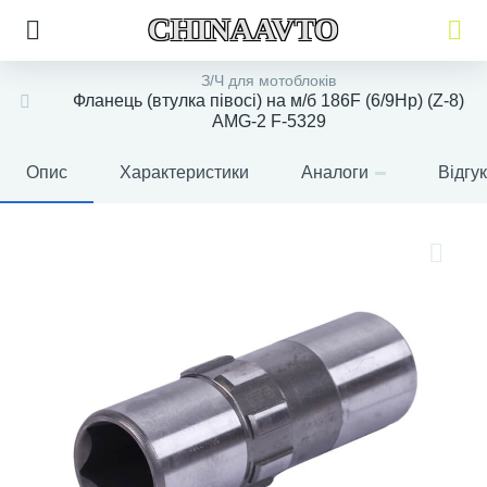
CHINAAVTO
З/Ч для мотоблоків
Фланець (втулка півосі) на м/б 186F (6/9Hp) (Z-8)
AMG-2 F-5329
Опис
Характеристики
Аналоги
Відгу