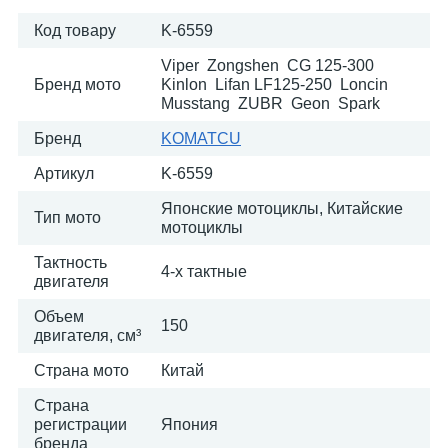
Код товару
K-6559
Viper Zongshen CG 125-300
Бренд мото
Kinlon Lifan LF125-250 Loncin
Musstang ZUBR Geon Spark
Бренд
KOMATСU
Артикул
K-6559
Японские мотоциклы, Китайские
Тип мото
мотоциклы
Тактность
4-х тактные
двигателя
Объем
150
двигателя, см³
Страна мото
Китай
Страна
регистрации
Япония
бренда