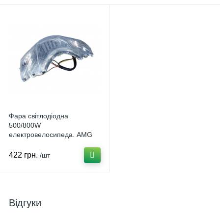
Фара світлодіодна
500/800W
електровелосипеда. AMG
D-325679
422 грн.
/шт
Відгуки