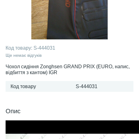
Код товару:
S-444031
Ще немає відгуків
Чохол сидіння Zonghsen GRAND PRIX (EURO, напис,
відбиття з кантом) IGR
Код товару
S-444031
Опис