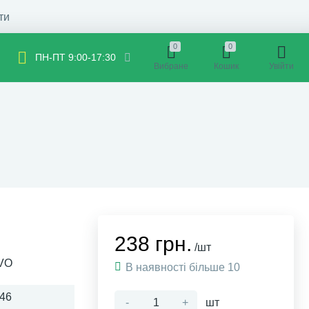
ти
0
0
ПН-ПТ 9:00-17:30
Вибране
Кошик
Увійти
238 грн.
/шт
EVO
В наявності більше 10
46
-
+
шт