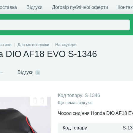
доставка
Відгуки
Договір публічної оферти
Контак
астини
Для мототехніки
На скутери
a DIO AF18 EVO S-1346
Відгуки
0
Код товару:
S-1346
Ще немає відгуків
Чохол сидіння Honda DIO AF18 
Код товару
S-13