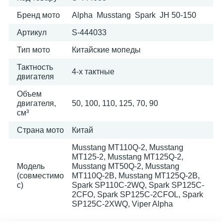
Бренд мото
Alpha Musstang Spark JH 50-150
Артикул
S-444033
Тип мото
Китайские мопеды
Тактность
4-х тактные
двигателя
Объем
двигателя,
50, 100, 110, 125, 70, 90
см³
Страна мото
Китай
Musstang MT110Q-2, Musstang
MT125-2, Musstang MT125Q-2,
Модель
Musstang MT50Q-2, Musstang
(совместимо
МТ110Q-2B, Musstang МТ125Q-2B,
с)
Spark SP110C-2WQ, Spark SP125C-
2CFO, Spark SP125C-2CFOL, Spark
SP125C-2XWQ, Viper Alpha