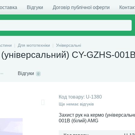
доставка
Відгуки
Договір публічної оферти
Контак
астини
Для мототехніки
Універсальні
о (універсальний) CY-GZHS-001B
Відгуки
0
Код товару:
U-1380
Ще немає відгуків
Захист рук на кермо (універсаль
001B (білий) AMG