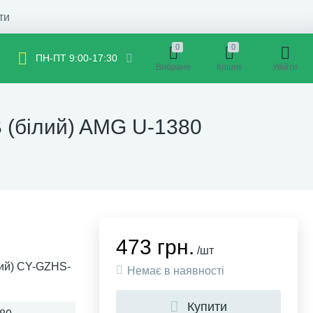
ти
0
0
ПН-ПТ 9:00-17:30
Вибране
Кошик
Увійти
 (білий) AMG U-1380
473 грн.
/шт
ний) CY-GZHS-
Немає в наявності
Купити