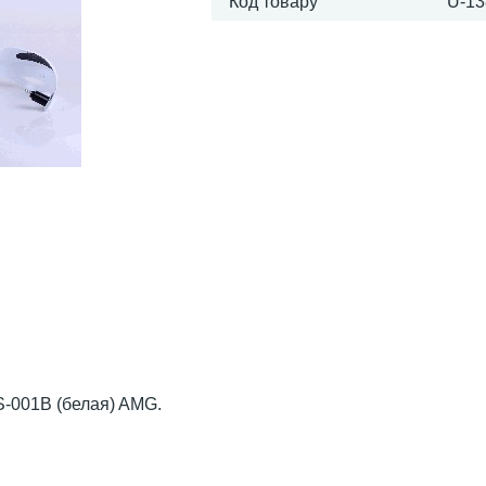
Код товару
U-13
S-001B (белая) AMG.