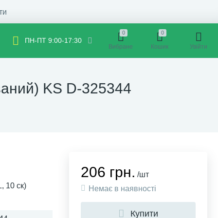
ти
0
0
ПН-ПТ 9:00-17:30
Вибране
Кошик
Увійти
ваний) KS D-325344
206 грн.
/шт
, 10 ск)
Немає в наявності
Купити