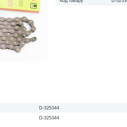
Код товару
D-3253
D-325344
D-325344