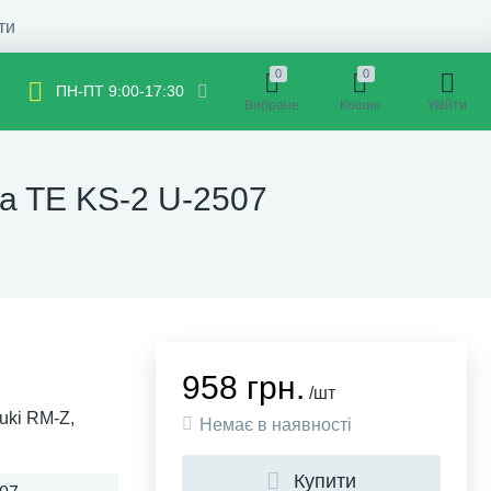
ти
0
0
ПН-ПТ 9:00-17:30
Вибране
Кошик
Увійти
na TE KS-2 U-2507
958 грн.
/шт
uki RM-Z,
Немає в наявності
Купити