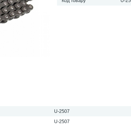
Код товару
U-25
U-2507
U-2507