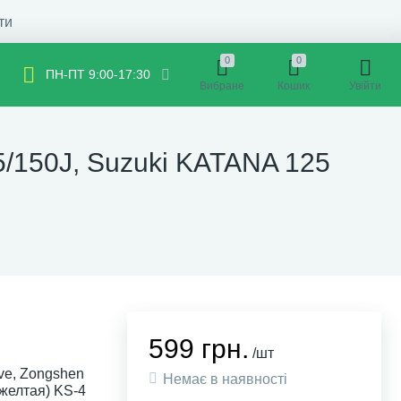
ти
0
0
ПН-ПТ 9:00-17:30
Вибране
Кошик
Увійти
5/150J, Suzuki KATANA 125
599 грн.
/шт
ve, Zongshen
Немає в наявності
желтая) KS-4