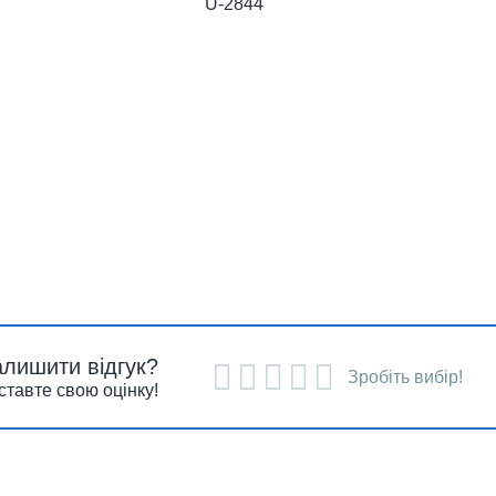
U-2844
алишити відгук?
Зробіть вибір!
ставте свою оцінку!