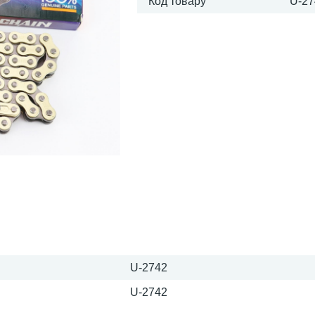
Код товару
U-27
U-2742
U-2742