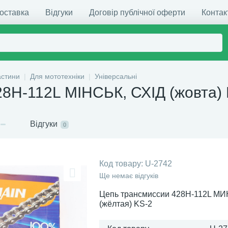
доставка
Відгуки
Договір публічної оферти
Контак
астини
Для мототехніки
Універсальні
28H-112L МІНСЬК, СХІД (жовта)
Відгуки
0
Код товару:
U-2742
Ще немає відгуків
Цепь трансмиссии 428H-112L М
(жёлтая) KS-2