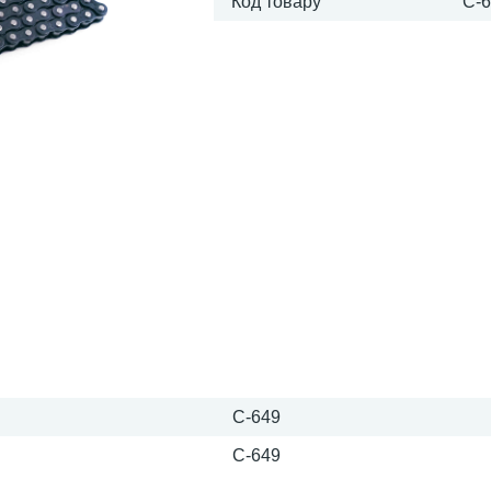
Код товару
C-
C-649
C-649