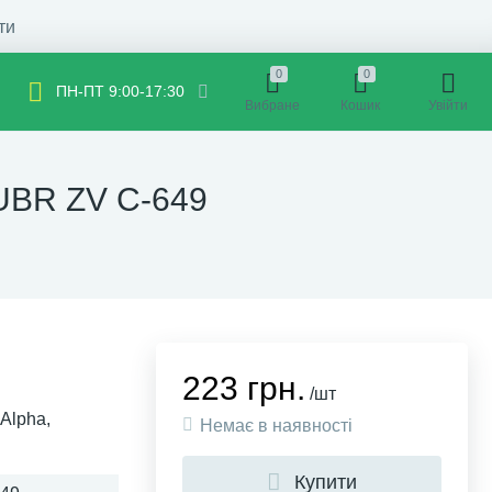
ти
0
0
ПН-ПТ 9:00-17:30
Вибране
Кошик
Увійти
ZUBR ZV C-649
223 грн.
/шт
Alpha,
Немає в наявності
Купити