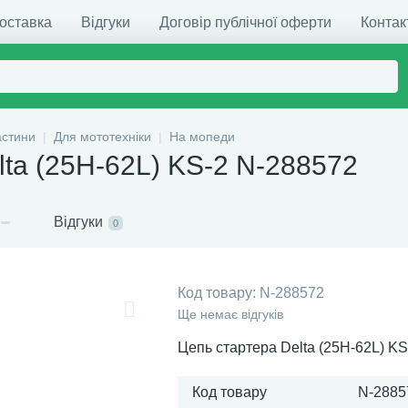
доставка
Відгуки
Договір публічної оферти
Контак
астини
Для мототехніки
На мопеди
ta (25H-62L) KS-2 N-288572
Відгуки
0
Код товару:
N-288572
Ще немає відгуків
Цепь стартера Delta (25H-62L) KS
Код товару
N-2885