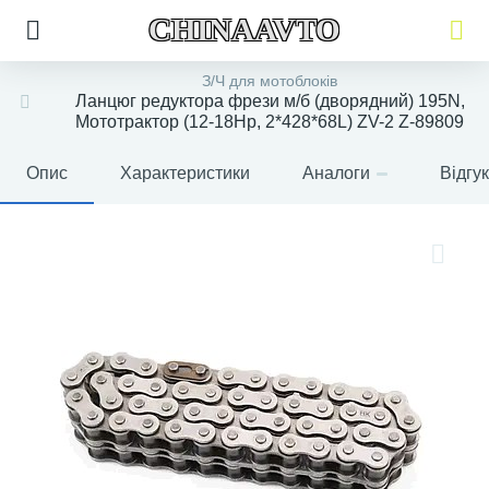
CHINAAVTO
З/Ч для мотоблоків
Ланцюг редуктора фрези м/б (дворядний) 195N,
Мототрактор (12-18Hp, 2*428*68L) ZV-2 Z-89809
Опис
Характеристики
Аналоги
Відгу