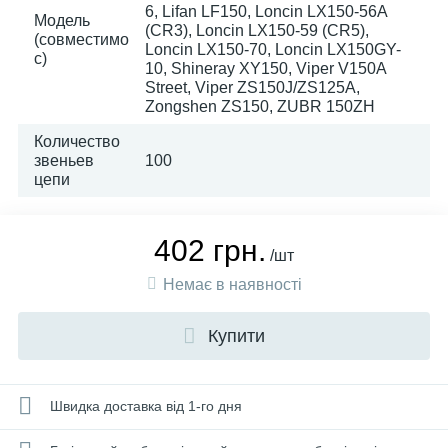
6, Lifan LF150, Loncin LX150-56A
Модель
(CR3), Loncin LX150-59 (CR5),
(совместимо
Loncin LX150-70, Loncin LX150GY-
с)
10, Shineray XY150, Viper V150A
Street, Viper ZS150J/ZS125A,
Zongshen ZS150, ZUBR 150ZH
Количество
звеньев
100
цепи
402 грн.
/шт
Немає в наявності
Купити
Швидка доставка від 1-го дня