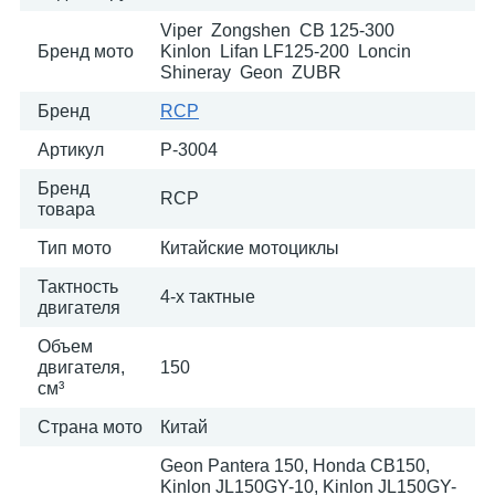
Viper Zongshen CB 125-300
Бренд мото
Kinlon Lifan LF125-200 Loncin
Shineray Geon ZUBR
Бренд
RCP
Артикул
P-3004
Бренд
RCP
товара
Тип мото
Китайские мотоциклы
Тактность
4-х тактные
двигателя
Объем
двигателя,
150
см³
Страна мото
Китай
Geon Pantera 150, Honda CB150,
Kinlon JL150GY-10, Kinlon JL150GY-