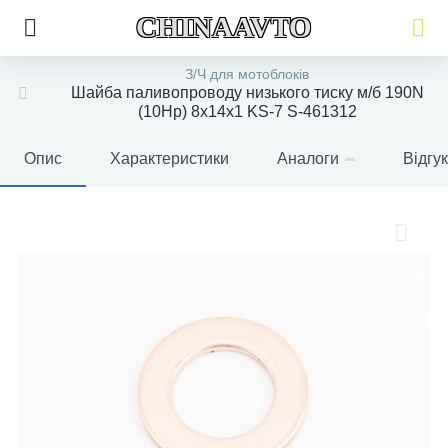
CHINAAVTO
З/Ч для мотоблоків
Шайба паливопроводу низького тиску м/б 190N
(10Hp) 8х14х1 KS-7 S-461312
Опис
Характеристики
Аналоги
Відгу