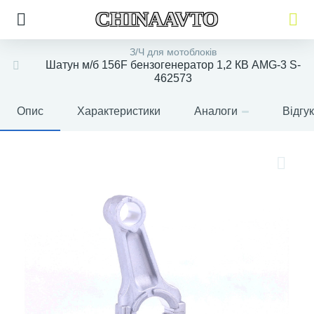
CHINAAVTO
З/Ч для мотоблоків
Шатун м/б 156F бензогенератор 1,2 КВ AMG-3 S-
462573
Опис
Характеристики
Аналоги
Відгу