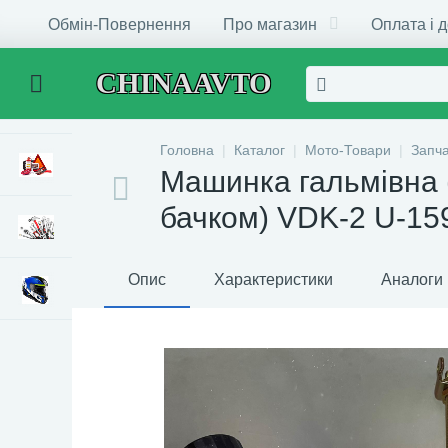
Обмін-Повернення
Про магазин
Оплата і 
CHINAAVTO
Головна
Каталог
Мото-Товари
Запч
Машинка гальмівна (
бачком) VDK-2 U-15
Опис
Характеристики
Аналоги