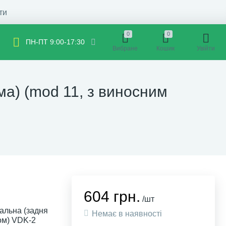
ти
0
0
ПН-ПТ 9:00-17:30
Вибране
Кошик
Увійти
ма) (mod 11, з виносним
604 грн.
/шт
альна (задня
Немає в наявності
ом) VDK-2