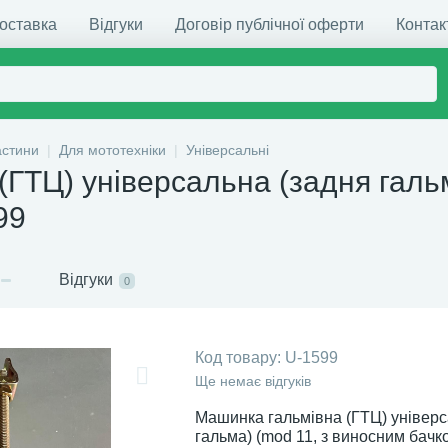
доставка
Відгуки
Договір публічної оферти
Контак
астини
Для мототехніки
Універсальні
ГТЦ) універсальна (задня галь
99
Відгуки
0
Код товару:
U-1599
Ще немає відгуків
Машинка гальмівна (ГТЦ) універс
гальма) (mod 11, з виносним бачк