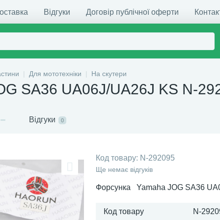
доставка
Відгуки
Договір публічної оферти
Контак
астини
Для мототехніки
На скутери
OG SA36 UA06J/UA26J KS N-29
Відгуки
0
Код товару:
N-292095
Ще немає відгуків
Форсунка Yamaha JOG SA36 UA
Код товару
N-2920