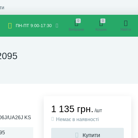
ти
0
0
ПН-ПТ 9:00-17:30
Вибране
Кошик
Увійти
2095
1 135 грн.
/шт
06J/UA26J KS
Немає в наявності
95
Купити