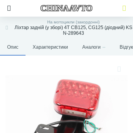
CHINAAVTO
На мотоцикли (закордонні)
Ліхтар задній (у зборі) 4T CB125, CG125 (діодний) KS
N-289643
Опис
Характеристики
Аналоги
Відгу