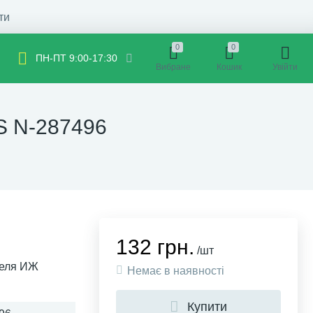
ти
0
0
ПН-ПТ 9:00-17:30
Вибране
Кошик
Увійти
S N-287496
132 грн.
/шт
теля ИЖ
Немає в наявності
Купити