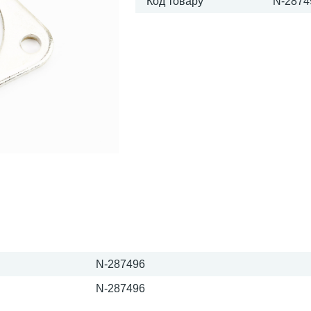
Код товару
N-2874
N-287496
N-287496