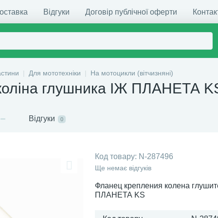
доставка
Відгуки
Договір публічної оферти
Контак
астини
Для мототехніки
На мотоцикли (вітчизняні)
коліна глушника ІЖ ПЛАНЕТА K
Відгуки
0
Код товару:
N-287496
Ще немає відгуків
Фланец крепления колена глуши
ПЛАНЕТА KS