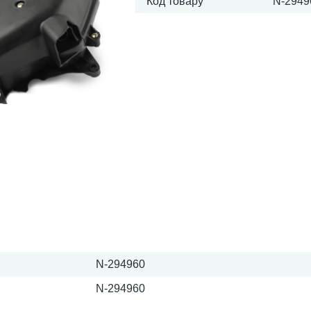
Код товару
N-2949
N-294960
N-294960