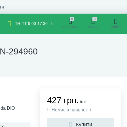
ти
0
0
ПН-ПТ 9:00-17:30
Вибране
Кошик
Увійти
 N-294960
427 грн.
/шт
nda DIO
Немає в наявності
Купити