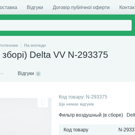
доставка
Відгуки
Договір публічної оферти
Контак
тотехніки
На мопеди
 зборі) Delta VV N-293375
Відгуки
0
Код товару:
N-293375
Ще немає відгуків
Фильтр воздушный (в сборе) Del
Код товару
N-2933